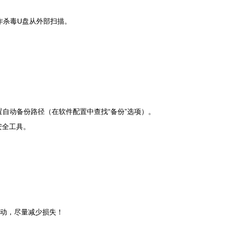
制作杀毒U盘从外部扫描。
可设置自动备份路径（在软件配置中查找“备份”选项）。
的安全工具。
行动，尽量减少损失！