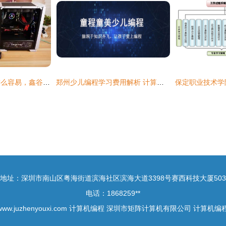
玩转神光同步就是这么容易，鑫谷RGB四件套让“光污染”更酷炫
郑州少儿编程学习费用解析 计算机编程的投入与价值
地址：深圳市南山区粤海街道滨海社区滨海大道3398号赛西科技大厦503
电话：1868259**
www.juzhenyouxi.com
计算机编程
深圳市矩阵计算机有限公司
计算机编