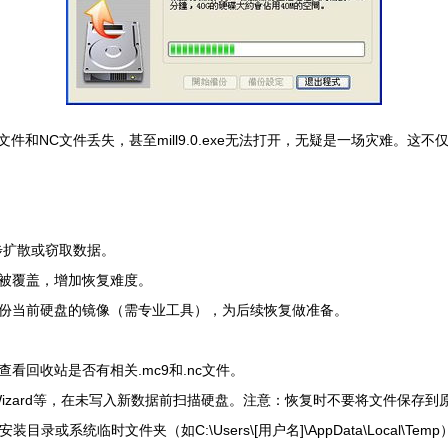
9.0文件和NC文件丢失，甚至mill9.0.exe无法打开，无疑是一场灾
步扩散或窃取数据。
被覆盖，增加恢复难度。
份当前硬盘的镜像（需专业工具），为后续恢复做准备。
回收站是否有相关.mc9和.nc文件。
ecovery Wizard等，在未写入新数据前扫描硬盘。注意：恢复时不要将文件保
目录或系统临时文件夹（如C:\Users\[用户名]\AppData\Local\Te