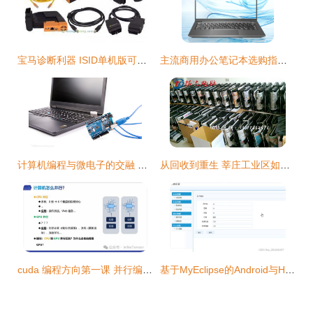
宝马诊断利器 ISID单机版可编程电脑——专业汽摩配件详解
主流商用办公笔记本选购指南 兼顾性能与性价比的锐龙7 8745H编程利器推荐
计算机编程与微电子的交融 数字时代的基石与脉络
从回收到重生 莘庄工业区如何高效处理淘汰电脑与编程设备
cuda 编程方向第一课 并行编程导论与cuda入门
基于MyEclipse的Android与H5共享停车系统 Java服务端与MySQL数据库编程实践